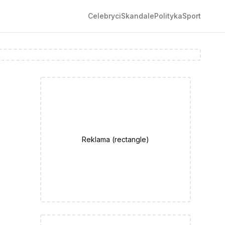
Celebryci
Skandale
Polityka
Sport
Reklama (
rectangle
)